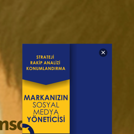
I
S
T
I
K
,
I
L
A
Ç
,