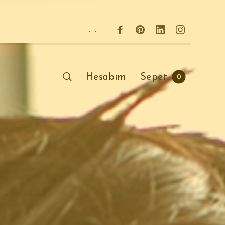
-
-
Hesabım
Sepet
0