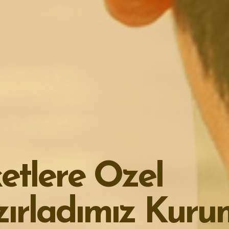
H
I
Z
L
I
T
Ü
K
E
T
I
M
,
L
O
J