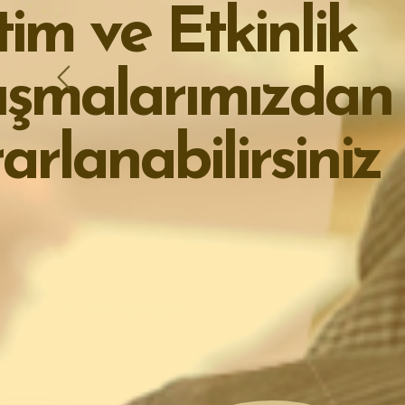
F
I
N
A
N
S
,
S
I
G
O
R
T
A
,
Ü
T
E
K
N
O
L
O
J
I
G
I
B
I
F
A
R
S
E
K
T
Ö
R
L
E
R
I
N
D
E
Ğ
I
Ş
I
Ç
I
N
Ö
Z
E
L
Ç
Ö
Z
Ü
M
L
S
o
n
u
ç
E
t
k
i
l
i
P
r