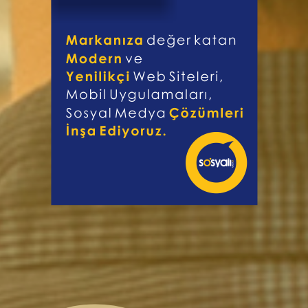
R
E
T
I
M
V
E
K
L
I
E
N
I
H
T
I
Y
A
Ç
L
A
R
I
E
R
S
U
N
U
Y
O
R
U
Z
.
O
d
a
k
l
ı
o
j
e
l
e
r