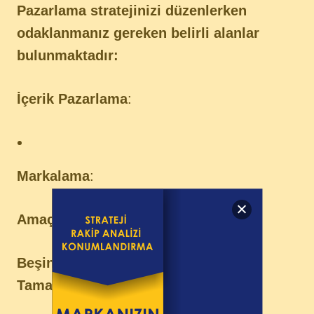
Pazarlama stratejinizi düzenlerken
odaklanmanız gereken belirli alanlar
bulunmaktadır:
İçerik Pazarlama
:
Markalama
:
Amaçlar
:
Beşinci Adım: Pazarlama Planınızı
Tamamlayın ve Onu Uygulayın!