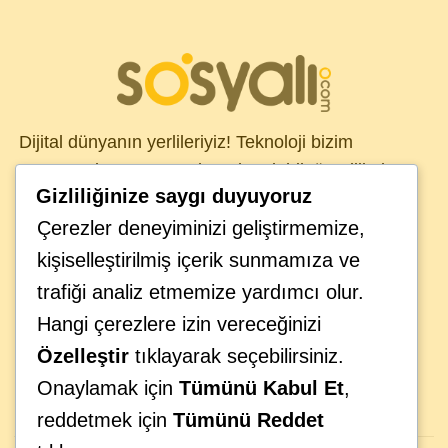
Dijital dünyanın yerlileriyiz! Teknoloji bizim
DNA’mızda var. Sosyal medya dahil tüm dijital
Gizliliğinize saygı duyuyoruz
kanallarda, global müşterilerimiz için çözümler
üretiyoruz. Sosyali ekibinizin ayrılmaz bir parçası
Çerezler deneyiminizi geliştirmemize,
olarak görüyor, teknolojinin iş organizasyonlarının
kişiselleştirilmiş içerik sunmamıza ve
geleceği üzerindeki etkisini anlıyoruz. Geleceğin
trafiği analiz etmemize yardımcı olur.
provasını bugünden yaparak iş hedeflerinize
Hangi çerezlere izin vereceğinizi
ulaşmanıza yardımcı oluyoruz.
Özelleştir
tıklayarak seçebilirsiniz.
Onaylamak için
Tümünü Kabul Et
,
reddetmek için
Tümünü Reddet