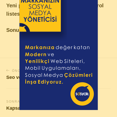
Yeni pazarlama planınız için bir kontrol
listesi:
Sonuç
ÖNCEKI OKUMA
Seo ve Kullanıcı Deneyimi
SONRAKI OKUMA
Kapsamlı SEO Rehberi