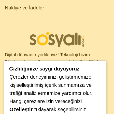
Nakliye ve İadeler
Dijital dünyanın yerlileriyiz! Teknoloji bizim
DNA’mızda var. Sosyal medya dahil tüm dijital
Gizliliğinize saygı duyuyoruz
kanallarda, global müşterilerimiz için çözümler
üretiyoruz. Sosyali ekibinizin ayrılmaz bir parçası
Çerezler deneyiminizi geliştirmemize,
olarak görüyor, teknolojinin iş organizasyonlarının
kişiselleştirilmiş içerik sunmamıza ve
geleceği üzerindeki etkisini anlıyoruz. Geleceğin
trafiği analiz etmemize yardımcı olur.
provasını bugünden yaparak iş hedeflerinize
Hangi çerezlere izin vereceğinizi
ulaşmanıza yardımcı oluyoruz.
Özelleştir
tıklayarak seçebilirsiniz.