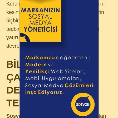
Kurum içinde üretilen bilgiye, ilgili olanların
kesintisiz olarak ulaşabilmesi ve ilgisizlerin
hiçbir şekilde ulaşamaması için gerekli
tedbirleri almak ve bu çerçevede gerekli
yatırımları yapmak Yönetim Kurulunun
devredemeyeceği görevleri arasındadır.
BİLİMSEL
ÇALIŞMALARI
DESTEKLEME ve
TELİF POLİTİKASI
Sosyali
çalışan, yönetici, ortak, iş ortakları