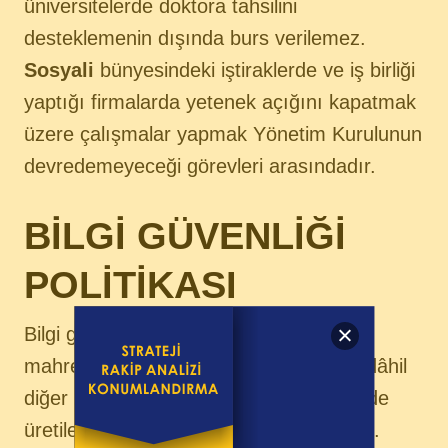
üniversitelerde doktora tahsilini
desteklemenin dışında burs verilemez.
Sosyali
bünyesindeki iştiraklerde ve iş birliği
yaptığı firmalarda yetenek açığını kapatmak
üzere çalışmalar yapmak Yönetim Kurulunun
devredemeyeceği görevleri arasındadır.
BİLGİ GÜVENLİĞİ
POLİTİKASI
Bilgi güvenliğinde esas olan müşteri
mahremiyetinin korunmasıdır. Müşteri dâhil
diğer kurumların
Sosyali
ve iştiraklerinde
üretilen bilgiye ulaşması kabul edilemez.