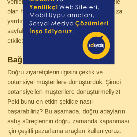
verilerinizin aynı yerde olması, kişilerinizle
olan her iletişiminizden anlam çıkarmanıza
yardımcı olur – e-posta, açılış
sayfaları ve sosyal medyada yapılan
etkileşimler de kayıt altında tutulur.
Bağla
Doğru ziyaretçilerin ilgisini çektik ve
potansiyel müşterilere dönüştürdük. Şimdi
potansiyelleri müşterilere dönüştürmeliyiz!
Peki bunu en etkin şekilde nasıl
başarabiliriz? Bu aşamada, doğru adayların
satış süreçlerinin doğru zamanda kapanması
için çeşitli pazarlama araçları kullanıyoruz.