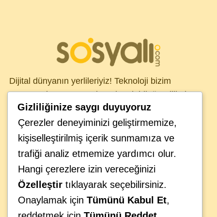
Dijital dünyanın yerlileriyiz! Teknoloji bizim
DNA’mızda var. Sosyal medya dahil tüm dijital
Gizliliğinize saygı duyuyoruz
kanallarda, global müşterilerimiz için çözümler
üretiyoruz. Sosyali ekibinizin ayrılmaz bir parçası
Çerezler deneyiminizi geliştirmemize,
olarak görüyor, teknolojinin iş organizasyonlarının
kişiselleştirilmiş içerik sunmamıza ve
geleceği üzerindeki etkisini anlıyoruz. Geleceğin
trafiği analiz etmemize yardımcı olur.
provasını bugünden yaparak iş hedeflerinize
Hangi çerezlere izin vereceğinizi
ulaşmanıza yardımcı oluyoruz.
Özelleştir
tıklayarak seçebilirsiniz.
Onaylamak için
Tümünü Kabul Et
,
reddetmek için
Tümünü Reddet