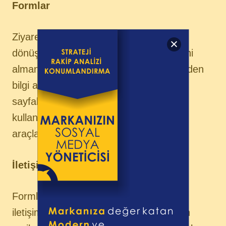
Formlar
Ziyaretçilerin potansiyel müşteriye
dönüşmesi için, en azından mail adresini
almanız gerekir. Formlar ziyaretçilerinizden
bilgi alabilmek için site içerisinde açılış
sayfalarından, blog sayfalarına kadar
kullandığımız en önemli Inbound
araçlarımızdandır.
İletişim Veri Tabanı
Formlar aracılığıyla edindiğiniz bilgileri
iletişim veri tabanında saklıyoruz. Bütün