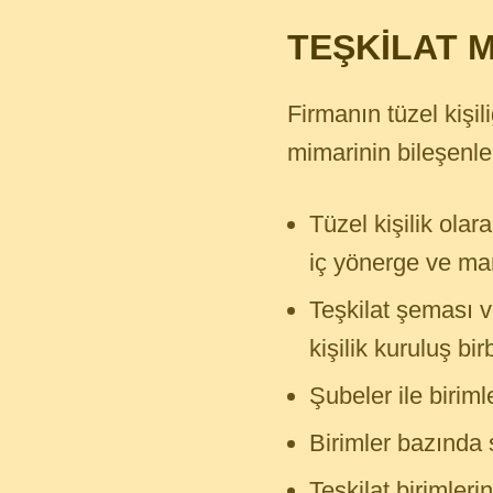
TEŞKİLAT 
Firmanın tüzel kişili
mimarinin bileşenle
Tüzel kişilik olara
iç yönerge ve mar
Teşkilat şeması ve
kişilik kuruluş bir
Şubeler ile biriml
Birimler bazında s
Teşkilat birimler