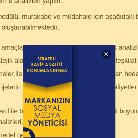
me analizleri yapılır.
odülü, murakabe ve müdahale için aşağıdaki bi
 oluşturabilmektedir.
amaçlanan (olması istenen) durum fark analizle
tejik alanların genel durumu, farklar ve teşkilat
ler ile mevcut durum farkı ve onaylanan hedefl
ojelerin genel durumu, kritik projeler, faaliyetler
rd ile bütçe entegrasyonundan finansal boyu
alizleri,
hedef gerçekleşmeler ve farklar.