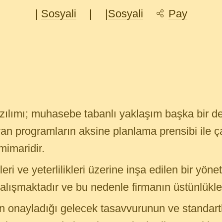
|
Sosyali
|
|
Sosyali
Pay
zılımı; muhasebe tabanlı yaklaşım başka bir d
yan programların aksine planlama prensibi ile ç
mimaridir.
ri ve yeterlilikleri üzerine inşa edilen bir yöne
çalışmaktadır ve bu nedenle firmanın üstünlükler
n onayladığı gelecek tasavvurunun ve standartl