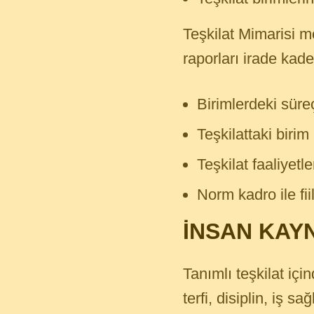
Teşkilat Mimarisi mo
raporları irade kade
Birimlerdeki süre
Teşkilattaki birim
Teşkilat faaliyetler
Norm kadro ile fiil
İNSAN KAY
Tanımlı teşkilat iç
terfi, disiplin, iş s