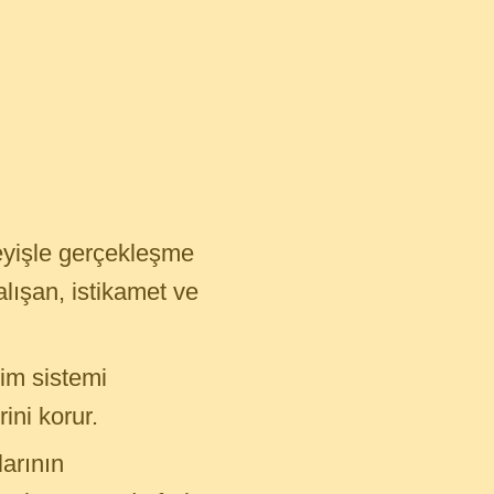
eyişle gerçekleşme
alışan, istikamet ve
tim sistemi
ini korur.
arının