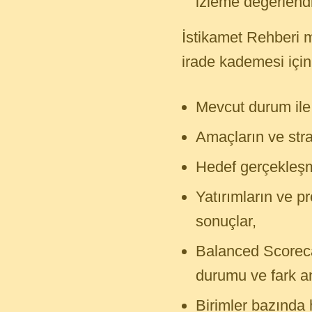
izleme değerlendir
İstikamet Rehberi m
irade kademesi için
Mevcut durum ile 
Amaçların ve stra
Hedef gerçekleşme
Yatırımların ve pr
sonuçlar,
Balanced Scoreca
durumu ve fark an
Birimler bazında 