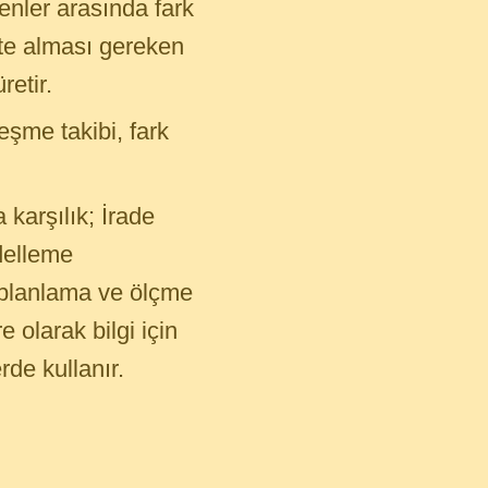
enler arasında fark
cekte alması gereken
retir.
eşme takibi, fark
 karşılık; İrade
delleme
 planlama ve ölçme
e olarak bilgi için
rde kullanır.