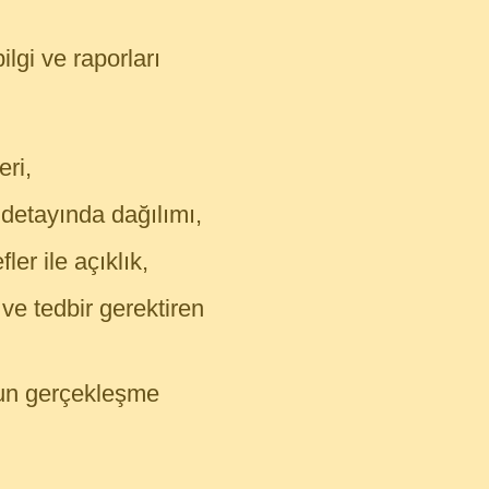
lgi ve raporları
ri,
 detayında dağılımı,
er ile açıklık,
 ve tedbir gerektiren
tun gerçekleşme