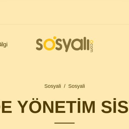
ilgi
Sosyali
/
Sosyali
E YÖNETİM Sİ