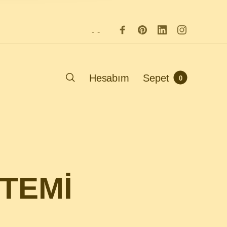
-
-
Hesabım
Sepet
0
STEMİ