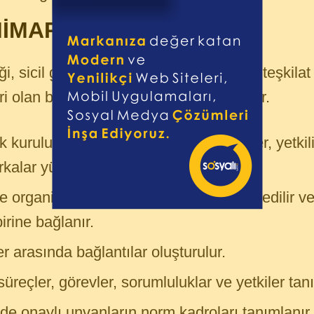
MİMARİSİ MODÜLÜ
ği, sicil gazetesi, markaları, şubeleri ile teşkila
ri olan birimlerin düzenlenmesini kapsar.
k kuruluşa ait tüm resmî veriler, adresler, yetkili
kalar yüklenir.
 organizasyon yapısı veri olarak kayıt edilir ve 
birine bağlanır.
er arasında bağlantılar oluşturulur.
üreçler, görevler, sorumluluklar ve yetkiler tan
inde onaylı unvanların norm kadroları tanımlanır.