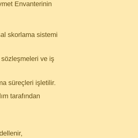
ymet Envanterinin
sal skorlama sistemi
 sözleşmeleri ve iş
 süreçleri işletilir.
ılım tarafından
ellenir,