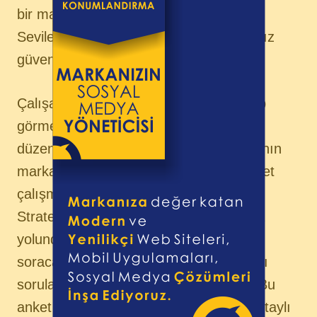
bir marka haline getirmeniz gerekiyor.
Sevilen marka olmadığı zaman markanız
güvencede olmuyor.
Çalışanlarınızın sizi marka olarak görüp
görmediğini anlamak için bir anket
düzenlemelisiniz. Çalışanlarınızın firmanın
marka/larına karşı tutumları ile ilgili anket
çalışması yaptığınızda “Marka
Stratejilerinizin ne olduğu?” Marka olma
yolunda kendinize ve çalışanlarınıza
soracağınız ilk sorudur. Bunun için farklı
sorulardan oluşan anketler mevcuttur. Bu
anket sonucuna göre çalışanlarınıza detaylı