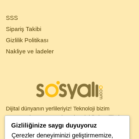
SSS
Sipariş Takibi
Gizlilik Politikası
Nakliye ve İadeler
Dijital dünyanın yerlileriyiz! Teknoloji bizim
DNA’mızda var. Sosyal medya dahil tüm dijital
Gizliliğinize saygı duyuyoruz
kanallarda, global müşterilerimiz için çözümler
üretiyoruz. Sosyali ekibinizin ayrılmaz bir parçası
Çerezler deneyiminizi geliştirmemize,