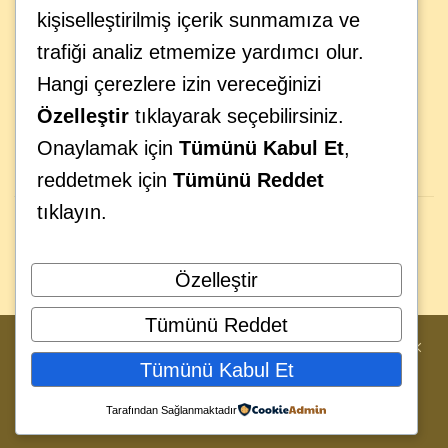
olarak görüyor, teknolojinin iş organizasyonlarının
kişiselleştirilmiş içerik sunmamıza ve
geleceği üzerindeki etkisini anlıyoruz. Geleceğin
trafiği analiz etmemize yardımcı olur.
provasını bugünden yaparak iş hedeflerinize
Hangi çerezlere izin vereceğinizi
ulaşmanıza yardımcı oluyoruz.
Özelleştir
tıklayarak seçebilirsiniz.
Onaylamak için
Tümünü Kabul Et
,
reddetmek için
Tümünü Reddet
tıklayın.
Özelleştir
Tümünü Reddet
© 2019
SOSYALİ
. Tüm Hakları Saklıdır.
Sitemizde size en iyi hizmeti sunabilmek için
Tümünü Kabul Et
çerez kullanılmaktadır. Detaylar için
Gizlilik
ve
Politikamızı
Çerez Politikamızı
Tarafından Sağlanmaktadır
inceleyebilirsiniz.