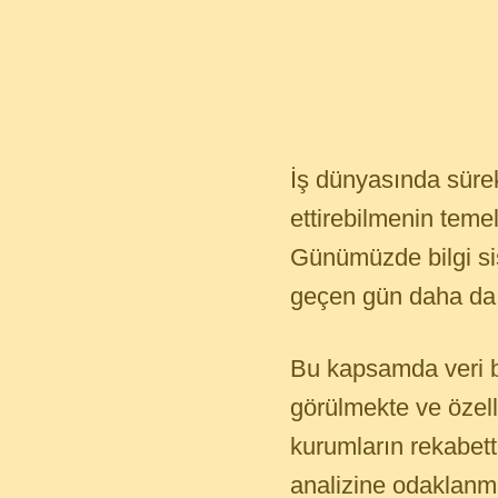
İş dünyasında sürek
ettirebilmenin tem
Günümüzde bilgi sis
geçen gün daha da i
Bu kapsamda veri bi
görülmekte ve özell
kurumların rekabet
analizine odaklanma