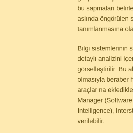
bu sapmaları belirl
aslında öngörülen sü
tanımlanmasına ola
Bilgi sistemlerinin 
detaylı analizini iç
görselleştirilir. B
olmasıyla beraber h
araçlarına ekledik
Manager (Software
Intelligence), Inte
verilebilir.