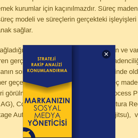
emek kurumlar için kaçınılmazdır. Süreç madenc
reç modeli ve süreçlerin gerçekteki işleyişleri 
nak sağlar.
sağladığı kayıtları kullanılarak oluşturulan ve 
eren gerçek süreç akışı özel bir süreç madenciliğ
u alanın son dönemde iş süreçleri yönetiminde o
er geçen gün daha fazla yazılımın süreç madenci
leri görülmektedir. Örnek olarak ARIS Process 
 AG), Comprehend (Open Connect), Futura Ree
rstage Automated Process Discovery (Fujitsu),