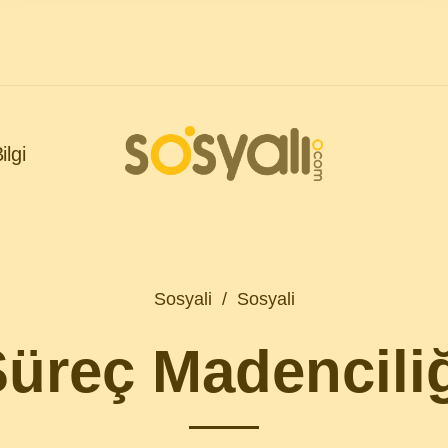
ilgi
Sosyali
/
Sosyali
üreç Madencili