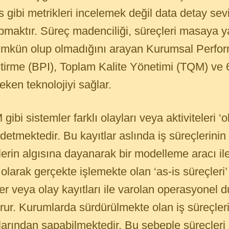
 gibi metrikleri incelemek değil data detay se
maktır. Süreç madenciliği, süreçleri masaya y
mümkün olup olmadığını arayan Kurumsal Perfo
tirme (BPI), Toplam Kalite Yönetimi (TQM) ve 
eken teknolojiyi sağlar.
 sistemler farklı olayları veya aktiviteleri ‘ola
detmektedir. Bu kayıtlar aslında iş süreçlerinin 
lerin algısına dayanarak bir modelleme aracı il
 olarak gerçekte işlemekte olan ‘as-is süreçleri’
ler veya olay kayıtları ile varolan operasyonel 
rur. Kurumlarda sürdürülmekte olan iş süreçleri 
arından sapabilmektedir. Bu sebeple süreçleri 