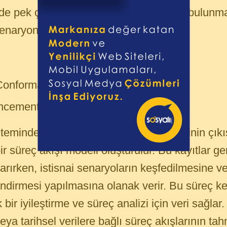
de pek çok sayıda kullanım senaryosu bulunma
enaryonun kullanıldığı söylenebilir;
Conformance)
ancement)
önteminde temel olarak süreç madenciliğinin çıkı
ir süreç akışı modeli oluşturulur. Bu kayıtlar g
rırken, istisnai senaryoların keşfedilmesine ve
ndirmesi yapılmasına olanak verir. Bu süreç ke
bir iyileştirme ve süreç analizi için veri sağlar
ya tarihsel verilere bağlı süreç akışlarının tah