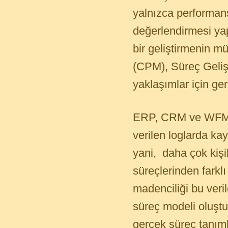
yalnızca performans
değerlendirmesi yap
bir geliştirmenin 
(CPM), Süreç Geliş
yaklaşımlar için ger
ERP, CRM ve WFM gibi
verilen loglarda kay
yani, daha çok kişi
süreçlerinden farklı
madenciliği bu veri
süreç modeli oluştu
gerçek süreç tanıml