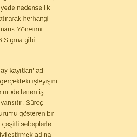
viyede nedensellik
atırarak herhangi
rmans Yönetimi
6 Sigma gibi
y kayıtları’ adı
gerçekteki işleyişini
e modellenen iş
 yansıtır. Süreç
durumu gösteren bir
çeşitli sebeplerle
iyileştirmek adına