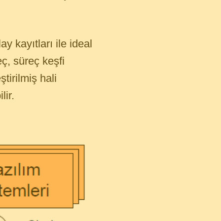
y kayıtları ile ideal
ç, süreç keşfi
tirilmiş hali
lir.