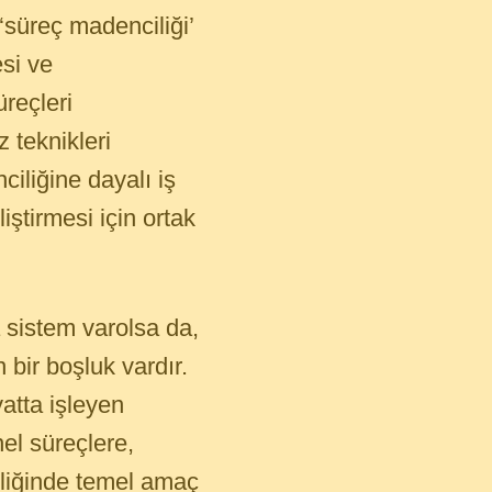
süreç madenciliği’
si ve
üreçleri
 teknikleri
iliğine dayalı iş
liştirmesi için ortak
 sistem varolsa da,
 bir boşluk vardır.
atta işleyen
el süreçlere,
ciliğinde temel amaç