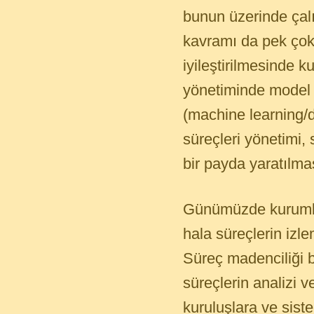
bunun üzerinde çal
kavramı da pek çok 
iyileştirilmesinde ku
yönetiminde model t
(machine learning/d
süreçleri yönetimi, s
bir payda yaratılma
Günümüzde kurumlar
hala süreçlerin izl
Süreç madenciliği b
süreçlerin analizi 
kuruluşlara ve sist