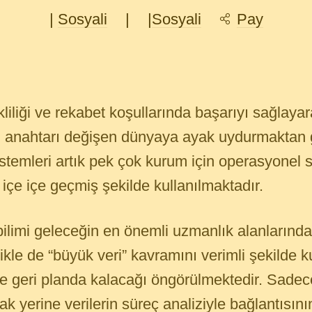
|
Sosyali
|
|
Sosyali
Pay
liliği ve rekabet koşullarında başarıyı sağlay
el anahtarı değişen dünyaya ayak uydurmaktan 
temleri artık pek çok kurum için operasyonel sü
çe içe geçmiş şekilde kullanılmaktadır.
limi geleceğin en önemli uzmanlık alanlarından
ikle de “büyük veri” kavramını verimli şekilde
te geri planda kalacağı öngörülmektedir. Sade
k yerine verilerin süreç analiziyle bağlantısın