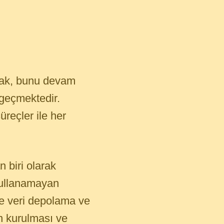
arak, bunu devam
geçmektedir.
reçler ile her
 biri olarak
 kullanamayan
ce veri depolama ve
ın kurulması ve