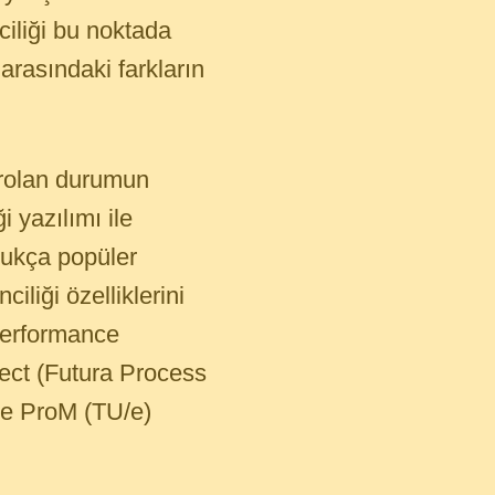
iliği bu noktada
arasındaki farkların
varolan durumun
i yazılımı ile
ldukça popüler
liği özelliklerini
Performance
ct (Futura Process
 ve ProM (TU/e)