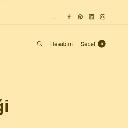
-
-
Hesabım
Sepet
0
ği