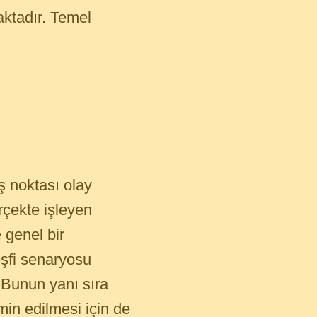
ktadır. Temel
ş noktası olay
erçekte işleyen
 genel bir
şfi senaryosu
. Bunun yanı sıra
min edilmesi için de