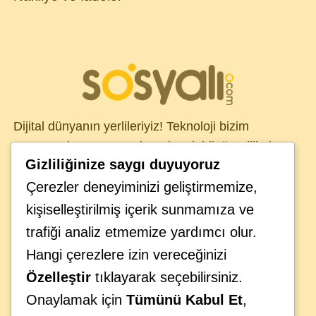
Dijital dünyanın yerlileriyiz! Teknoloji bizim
DNA’mızda var. Sosyal medya dahil tüm dijital
Gizliliğinize saygı duyuyoruz
kanallarda, global müşterilerimiz için çözümler
üretiyoruz. Sosyali ekibinizin ayrılmaz bir parçası
Çerezler deneyiminizi geliştirmemize,
olarak görüyor, teknolojinin iş organizasyonlarının
kişiselleştirilmiş içerik sunmamıza ve
geleceği üzerindeki etkisini anlıyoruz. Geleceğin
trafiği analiz etmemize yardımcı olur.
provasını bugünden yaparak iş hedeflerinize
Hangi çerezlere izin vereceğinizi
ulaşmanıza yardımcı oluyoruz.
Özelleştir
tıklayarak seçebilirsiniz.
Onaylamak için
Tümünü Kabul Et
,