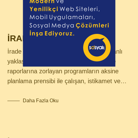
İRADE YÖNETİM SİSTEMİ
İrade Yönetim Yazılımı; muhasebe tabanlı
yaklaşım başka bir deyişle gerçekleşme
raporlarına zorlayan programların aksine
planlama prensibi ile çalışan, istikamet ve…
Daha Fazla Oku