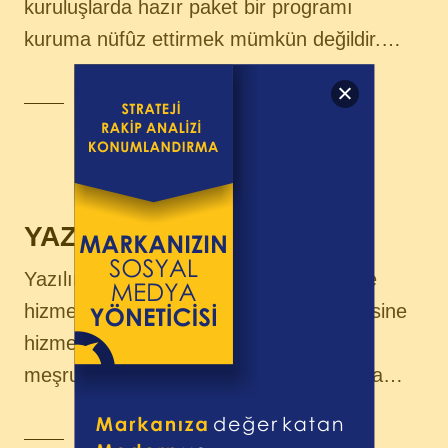
kuruluşlarda hazır paket bir programı
kuruma nüfûz ettirmek mümkün değildir.…
Daha Fazla Oku
YAZILIM VE TEŞKİLAT
Yazılım, Teşkilatı oluşturan 3 kademeye
hizmet etmelidir. İRADE “İrade kademesine
hizmet etmeyen yazılımın herhangi bir
meşruiyeti yoktur ve kurumun tamamına…
Daha Fazla Oku